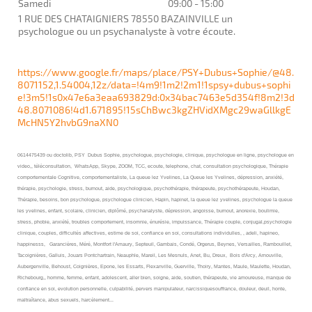
Samedi
09:00
-
15:00
1 RUE DES CHATAIGNIERS 78550 BAZAINVILLE un
psychologue ou un psychanalyste à votre écoute.
https://www.google.fr/maps/place/PSY+Dubus+Sophie/@48.
8071152,1.54004,12z/data=!4m9!1m2!2m1!1spsy+dubus+sophi
e!3m5!1s0x47e6a3eaa693829d:0x34bac7463e5d354f!8m2!3d
48.8071086!4d1.671895!15sChBwc3kgZHVidXMgc29waGllkgE
McHN5Y2hvbG9naXN0
0614475439 ou doctolib, PSY Dubus Sophie, psychologue, psychologie, clinique, psychologue en ligne, psychologue en
video,, téléconsultation, WhatsApp, Skype, ZOOM, TCC, ecoute, telephone, chat, consultation psychologique, Thérapie
comportementale Cognitive, comportementaliste, La queue lez Yvelines, La Queue les Yvelines, dépression, anxiété,
thérapie, psychologie, stress, burnout, aide, psychologique, psychothérapie, thérapeute, psychothérapeute, Houdan,
Thérapie, besoins, bon psychologue, psychologue clinicien, Hapin, hapinet, la queue lez yvelines, psychologue la queue
les yvelines, enfant, scolaire, clinicien, diplômé, psychanalyste, dépression, angoisse, burnout, anorexie, boulimie,
stress, phobie, anxiété, troubles comportement, insomnie, énurésie, impuissance, Thérapie couple, conjugal,psychologie
clinique, couples, difficultés affectives, estime de soi, confiance en soi, consultations individulles, , adeli, hapineo,
happinesss, Garancières, Méré, Montfort l'Amaury, Septeuil, Gambais, Condé, Orgerus, Beynes, Versailles, Rambouillet,
Tacoignières, Galluis, Jouars Pontchartrain, Neauphle, Mareil, Les Mesnuls, Anet, Bu, Dreux, Bois d'Arcy, Arnouville,
Aubergenville, Behoust, Coignières, Epone, les Essarts, Flexanville, Guerville, Thoiry, Mantes, Maule, Maulette, Houdan,
Richebourg,,
homme, femme, enfant, adolescent, aller bien, soigne, aide, soutien, thérapeute, vie amoureuse, manque de
confiance en soi, evolution personnelle, culpabilité, pervers manipulateur, narcissiquesouffrance, douleur, deuil, honte,
maltraîtance, abus sexuels, harcèlement...