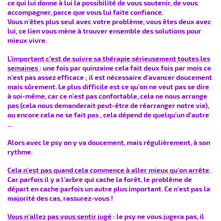
ce qui lui donne à lui la possibilité de vous soutenir, de vous
accompagner, parce que vous lui faite confiance.
Vous n’êtes plus seul avec votre problème, vous êtes deux avec
lui, ce lien vous mène à trouver ensemble des solutions pour
mieux vivre.
L’important c’est de suivre sa thérapie sérieusement toutes les
semaines
: une fois par quinzaine cela fait deux fois par mois ce
n’est pas assez efficace ; il est nécessaire d’avancer doucement
mais sûrement. Le plus difficile est ce qu’on ne veut pas se dire
à soi-même, car ce n’est pas confortable, cela ne nous arrange
pas (cela nous demanderait peut-être de réarranger notre vie),
ou encore cela ne se fait pas , cela dépend de quelqu’un d’autre
...
Alors avec le psy on y va doucement, mais régulièrement, à son
rythme.
Cela n’est pas quand cela commence à aller mieux qu’on arrête
.
Car parfois il y a l’arbre qui cache la forêt, le problême de
départ en cache parfois un autre plus important. Ce n’est pas la
majorité des cas, rassurez-vous !
Vous n’allez pas vous sentir jugé
: le psy ne vous jugera pas, il