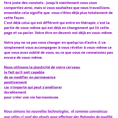
fera juste des constats : jusqu’à maintenant vous vous
comportiez ainsi, mais si vous souhaitez que nous travaillions
ensemble cela signifie que vous n’êtes déjà plus totalement de
cette façon.
C’est déjà celui qui est différent qui entre en thérapie, c’est la
partie de vous-même qui est déjà en changement qui lit cette
page et va parler. Votre être en devenir est déjà en vous-même.
Votre psy ne va pas vous changer en quelqu’un d’autre, il va
simplement vous accompagner à vous révéler à vous-même ce
que vous avez oublié de vous, ou ce que vous ne connaissiez pas
encore de vous-même.
Nous utilisons la plasticité de votre cerveau
le fait qu'il soit capable
de se modifier en permanence
positivement
car n'importe qui peut s'améliorer
durablement
pour créer une vie harmonieuse.
Nous aimons les nouvelles technologies, et sommes convaincus
que celles-ci sont des atouts pour effectuer des thérapies de qualité,